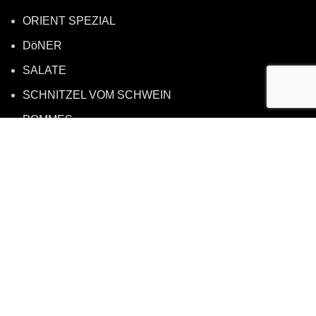
ORIENT SPEZIAL
DöNER
SALATE
SCHNITZEL VOM SCHWEIN
POMMES
GETRÄNKE
BIER
ALKOHOLFREI
WEINE
SEKT
So finden Sie uns
03591 - 53 27 27