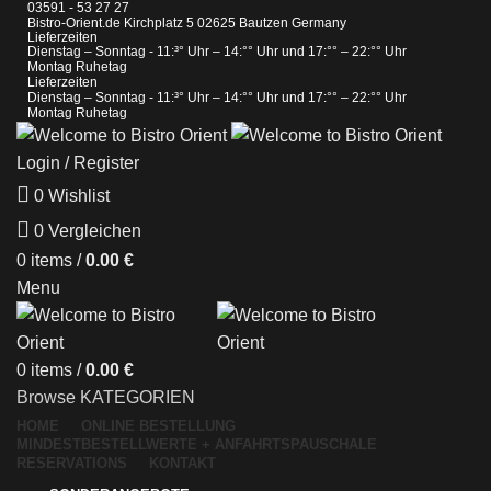
03591 - 53 27 27
Bistro-Orient.de Kirchplatz 5 02625 Bautzen Germany
Lieferzeiten
Dienstag – Sonntag - 11:³° Uhr – 14:°° Uhr und 17:°° – 22:°° Uhr
Montag Ruhetag
Lieferzeiten
Dienstag – Sonntag - 11:³° Uhr – 14:°° Uhr und 17:°° – 22:°° Uhr
Montag Ruhetag
Login / Register
0
Wishlist
0
Vergleichen
0
items
/
0.00
€
Menu
0
items
/
0.00
€
Browse KATEGORIEN
HOME
ONLINE BESTELLUNG
MINDESTBESTELLWERTE + ANFAHRTSPAUSCHALE
RESERVATIONS
KONTAKT