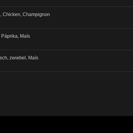
mi, Chicken, Champignon
Páprika, Maís
sch, zwiebel, Maís