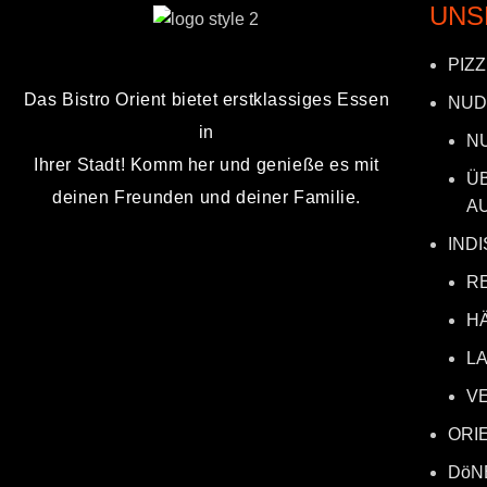
UNS
PIZ
Das Bistro Orient bietet erstklassiges Essen
NUD
in
N
Ihrer Stadt! Komm her und genieße es mit
Ü
deinen Freunden und deiner Familie.
A
IND
R
H
L
V
ORI
DöN