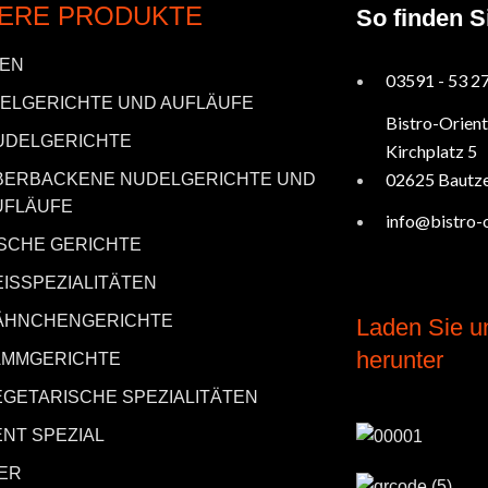
ERE PRODUKTE
So finden S
ZEN
03591 - 53 2
ELGERICHTE UND AUFLÄUFE
Bistro-Orient
UDELGERICHTE
Kirchplatz 5
02625 Bautz
BERBACKENE NUDELGERICHTE UND
UFLÄUFE
info@bistro-o
ISCHE GERICHTE
EISSPEZIALITÄTEN
ÄHNCHENGERICHTE
Laden Sie u
herunter
AMMGERICHTE
EGETARISCHE SPEZIALITÄTEN
ENT SPEZIAL
ER