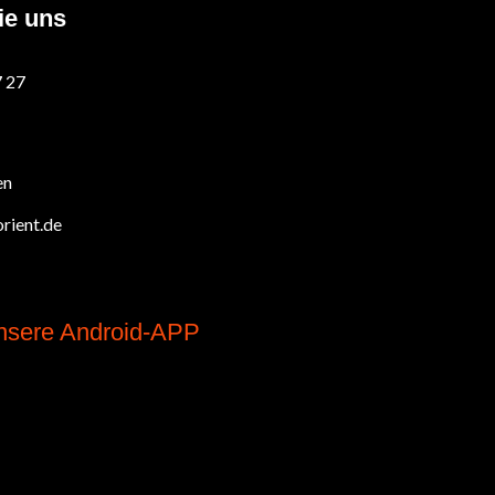
ie uns
7 27
en
rient.de
nsere Android-APP