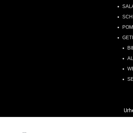
SAL
SCH
POM
GET
BI
A
W
S
Urh