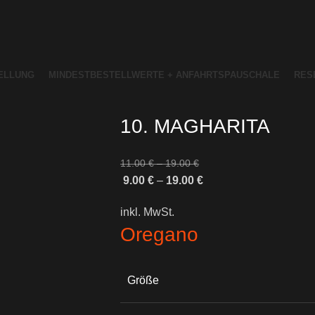
ELLUNG
MINDESTBESTELLWERTE + ANFAHRTSPAUSCHALE
RES
10. MAGHARITA
11.00
€
19.00
€
9.00
€
19.00
€
inkl. MwSt.
Oregano
Größe