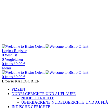
03591 - 53 27 27
Bistro-Orient.de Kirchplatz 5 02625 Bautzen Germany
Lieferzeiten
Dienstag – Sonntag - 11:³° Uhr – 14:°° Uhr und 17:°° – 22:°° Uhr
Montag Ruhetag
Lieferzeiten
Dienstag – Sonntag - 11:³° Uhr – 14:°° Uhr und 17:°° – 22:°° Uhr
Montag Ruhetag
Login / Register
0
Wishlist
0
Vergleichen
0
items
/
0.00
€
Menu
0
items
/
0.00
€
Browse KATEGORIEN
PIZZEN
NUDELGERICHTE UND AUFLÄUFE
NUDELGERICHTE
ÜBERBACKENE NUDELGERICHTE UND AUFL
INDISCHE GERICHTE