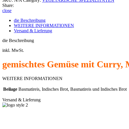
SKU:
N/A
Category:
VEGETARISCHE SPEZIALITÄTEN
Share:
close
die Beschreibung
WEITERE INFORMATIONEN
Versand & Lieferung
die Beschreibung
inkl. MwSt.
gemischtes Gemüse mit Curry, 
WEITERE INFORMATIONEN
Beilage
Basmatireis, Indisches Brot, Basmatireis und Indisches Brot
Versand & Lieferung
Das Bistro Orient bietet erstklassiges Essen in
Ihrer Stadt! Komm her und genieße es mit
deinen Freunden und deiner Familie.