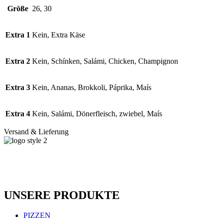
Größe
26, 30
Extra 1
Kein, Extra Käse
Extra 2
Kein, Schínken, Salámi, Chicken, Champignon
Extra 3
Kein, Ananas, Brokkoli, Páprika, Maís
Extra 4
Kein, Salámi, Dönerfleisch, zwiebel, Maís
Versand & Lieferung
Das Bistro Orient bietet erstklassiges Essen in
Ihrer Stadt! Komm her und genieße es mit
deinen Freunden und deiner Familie.
UNSERE PRODUKTE
PIZZEN