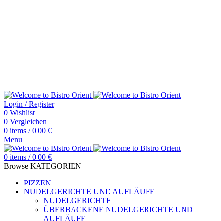
03591 - 53 27 27
Bistro-Orient.de Kirchplatz 5 02625 Bautzen Germany
Lieferzeiten
Dienstag – Sonntag - 11:³° Uhr – 14:°° Uhr und 17:°° – 22:°° Uhr
Montag Ruhetag
Lieferzeiten
Dienstag – Sonntag - 11:³° Uhr – 14:°° Uhr und 17:°° – 22:°° Uhr
Montag Ruhetag
Login / Register
0
Wishlist
0
Vergleichen
0
items
/
0.00
€
Menu
0
items
/
0.00
€
Browse KATEGORIEN
PIZZEN
NUDELGERICHTE UND AUFLÄUFE
NUDELGERICHTE
ÜBERBACKENE NUDELGERICHTE UND
AUFLÄUFE