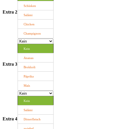
Schínken
Extra 2
Salámi
Chicken
Champignon
Kein
Ananas
Extra 3
Brokkoli
Páprika
Maís
Kein
Salámi
Extra 4
Dönerfleisch
zwiebel