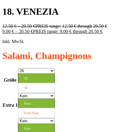
18. VENEZIA
12.50
€
–
20.50
€
PREIS range: 12.50 € through 20.50 €
9.00
€
–
20.50
€
PREIS range: 9.00 € through 20.50 €
inkl. MwSt.
Salami, Champignons
26
Größe
30
Kein
Extra 1
Extra Käse
Kein