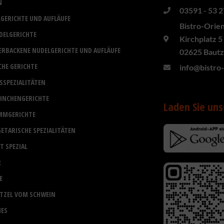
N
03591 - 53 2
GERICHTE UND AUFLÄUFE
Bistro-Orie
DELGERICHTE
Kirchplatz 5
ERBACKENE NUDELGERICHTE UND AUFLÄUFE
02625 Baut
CHE GERICHTE
info@bistro
ISSPEZIALITÄTEN
HNCHENGERICHTE
Laden Sie uns
MMGERICHTE
GETARISCHE SPEZIALITÄTEN
T SPEZIAL
R
E
TZEL VOM SCHWEIN
ES