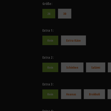
Größe
26
30
Extra 1
Kein
Extra Käse
Extra 2
Kein
Schínken
Salámi
Extra 3
Kein
Ananas
Brokkoli
Extra 4