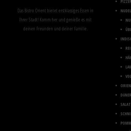
PIZZE
Das Bistro Orient bietet erstklassiges Essen in
NUDEL
Ihrer Stadt! Komm her und genieße es mit
NU
deinen Freunden und deiner Familie.
ÜB
INDIS
RE
HÄ
LA
VE
ORIEN
DöNE
SALAT
SCHNI
POMM