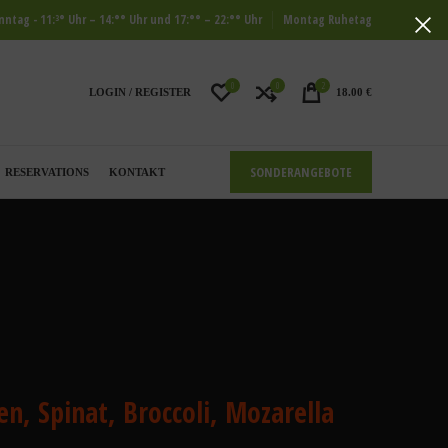
ntag - 11:³° Uhr – 14:°° Uhr und 17:°° – 22:°° Uhr
Montag Ruhetag
0
0
2
LOGIN / REGISTER
18.00
€
SONDERANGEBOTE
RESERVATIONS
KONTAKT
en, Spinat, Broccoli, Mozarella