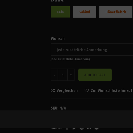
Kein
Salámi
Dönerfleisch
Wunsch
Jede zusätzliche Anmerkung
ADD TO CART
Vergleichen
Zur Wunschliste hinzu
SKU:
N/A
Category:
Pizzen
Share: