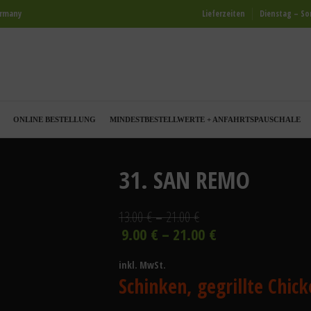
ermany
Lieferzeiten
Dienstag – Son
ONLINE BESTELLUNG
MINDESTBESTELLWERTE + ANFAHRTSPAUSCHALE
31. SAN REMO
13.00
€
21.00
€
9.00
€
21.00
€
inkl. MwSt.
Schinken, gegrillte Chick