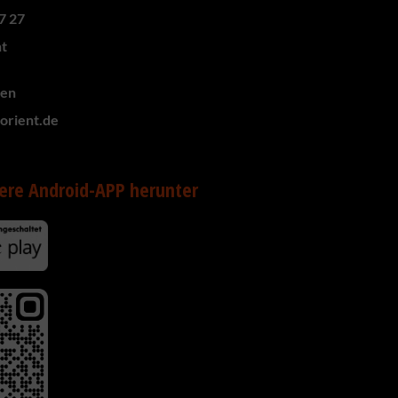
7 27
nt
zen
-orient.de
ere Android-APP herunter