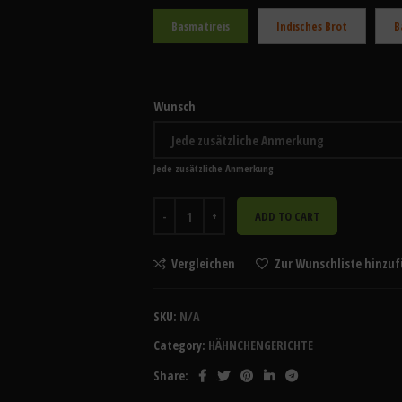
Basmatireis
Indisches Brot
B
Wunsch
Jede zusätzliche Anmerkung
ADD TO CART
Vergleichen
Zur Wunschliste hinzu
SKU:
N/A
Category:
HÄHNCHENGERICHTE
Share: