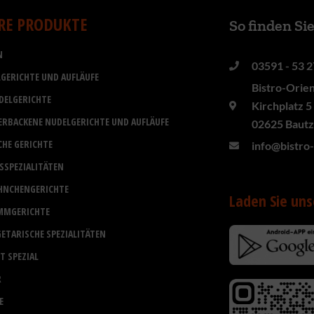
RE PRODUKTE
So finden Si
N
03591 - 53 2
GERICHTE UND AUFLÄUFE
Bistro-Orie
DELGERICHTE
Kirchplatz 5
ERBACKENE NUDELGERICHTE UND AUFLÄUFE
02625 Baut
CHE GERICHTE
info@bistro
ISSPEZIALITÄTEN
HNCHENGERICHTE
Laden Sie uns
MMGERICHTE
GETARISCHE SPEZIALITÄTEN
T SPEZIAL
R
E