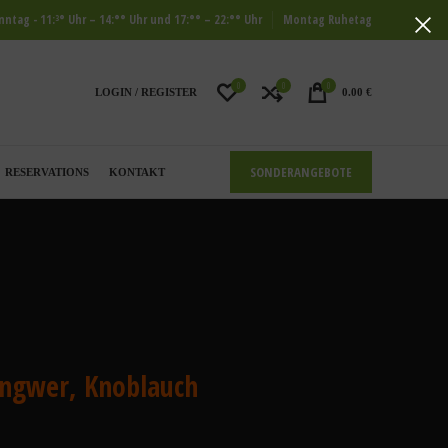
ntag - 11:³° Uhr – 14:°° Uhr und 17:°° – 22:°° Uhr
Montag Ruhetag
0
0
0
LOGIN / REGISTER
0.00
€
SONDERANGEBOTE
RESERVATIONS
KONTAKT
Ingwer, Knoblauch