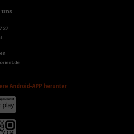
e uns
7 27
nt
zen
-orient.de
ere Android-APP herunter