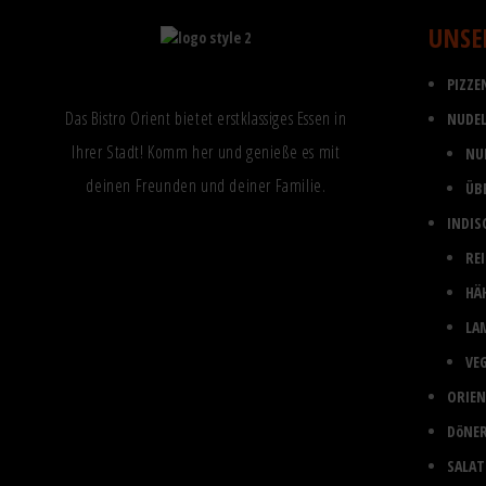
UNSE
PIZZE
Das Bistro Orient bietet erstklassiges Essen in
NUDEL
Ihrer Stadt! Komm her und genieße es mit
NU
deinen Freunden und deiner Familie.
ÜB
INDIS
RE
HÄ
LA
VE
ORIEN
DöNE
SALAT