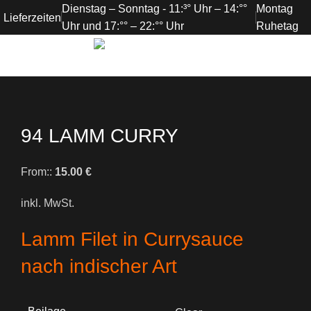
Dienstag – Sonntag - 11:³° Uhr – 14:°°
Montag
Lieferzeiten
Uhr und 17:°° – 22:°° Uhr
Ruhetag
0
items
/
0.00
€
94 LAMM CURRY
From::
15.00
€
inkl. MwSt.
Lamm Filet in Currysauce
nach indischer Art