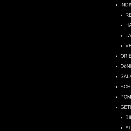
IND
R
H
L
V
ORI
DöN
SAL
SCH
POM
GET
BI
A