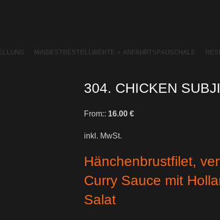
ELLUNG
MINDESTBESTELLWERTE + ANFAHRTSPAUSCHALE
RES
304. CHICKEN SUBJ
From::
16.00
€
inkl. MwSt.
Hänchenbrustfilet, v
Curry Sauce mit Hollan
Salat