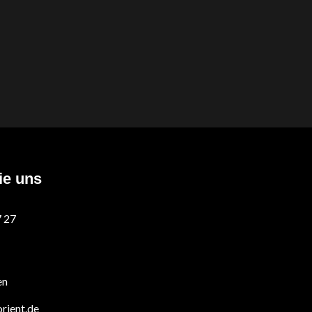
ie uns
7 27
en
rient.de