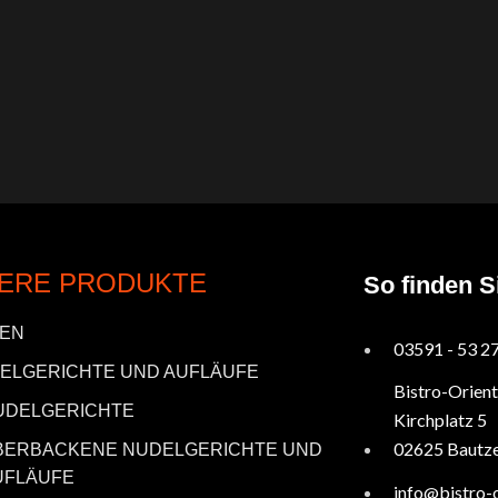
ERE PRODUKTE
So finden S
ZEN
03591 - 53 2
ELGERICHTE UND AUFLÄUFE
Bistro-Orient
UDELGERICHTE
Kirchplatz 5
02625 Bautz
BERBACKENE NUDELGERICHTE UND
UFLÄUFE
info@bistro-o