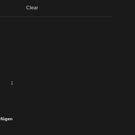
Clear
ufügen
L